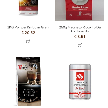
1KG Pompei Kimbo in Grani
250g Macinato Ricco To.Da
Gattopardo
€
20,62
€
3,51