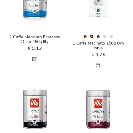
1 Caffè Macinato Espresso
Deka 250g Illy
1 Caffè Macinato 250g Oro
€
9,12
Ionia
€
4,75