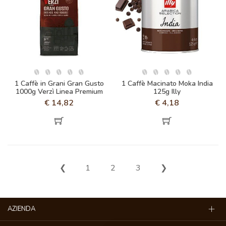
1 Caffè in Grani Gran Gusto
1 Caffè Macinato Moka India
1000g Verzì Linea Premium
125g Illy
€
14,82
€
4,18
❮
1
2
3
❯
AZIENDA