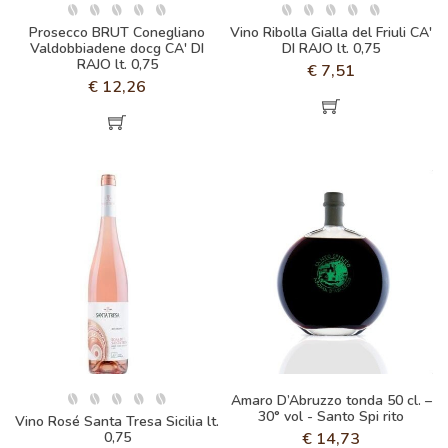
Prosecco BRUT Conegliano
Vino Ribolla Gialla del Friuli CA'
Valdobbiadene docg CA' DI
DI RAJO lt. 0,75
RAJO lt. 0,75
€
7,51
€
12,26
Amaro D’Abruzzo tonda 50 cl. –
30° vol - Santo Spi rito
Vino Rosé Santa Tresa Sicilia lt.
0,75
€
14,73