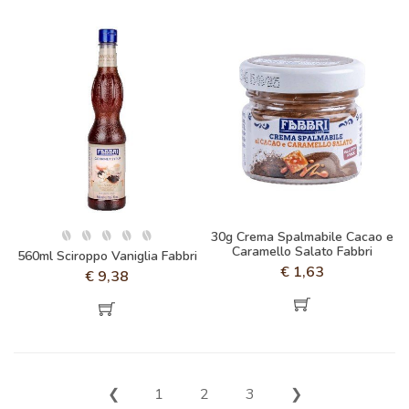
30g Crema Spalmabile Cacao e
Caramello Salato Fabbri
560ml Sciroppo Vaniglia Fabbri
€
1,63
€
9,38
❮
1
2
3
❯