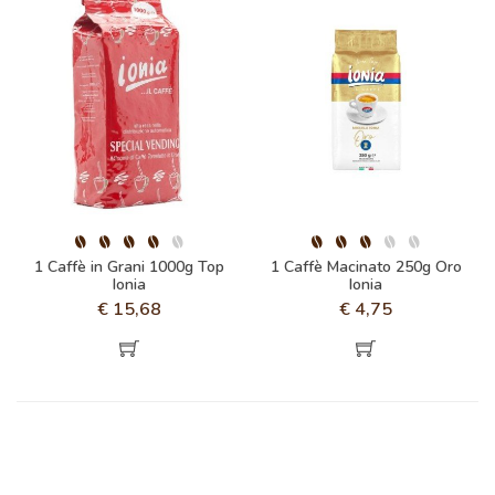
1 Caffè in Grani 1000g Top
1 Caffè Macinato 250g Oro
Ionia
Ionia
€
15,68
€
4,75