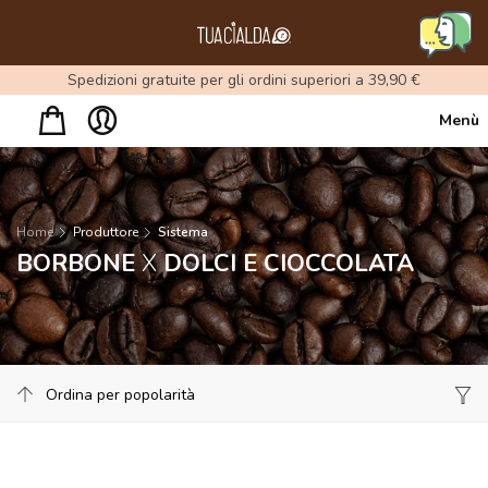
Menu
Spedizioni gratuite per gli ordini superiori a 39,90 €
Menù
Home
Produttore
Sistema
BORBONE
X
DOLCI E CIOCCOLATA