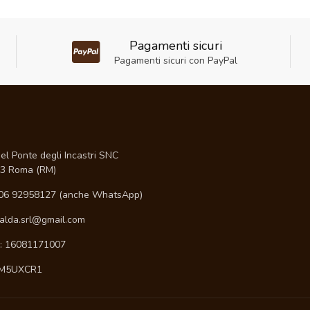
Pagamenti sicuri
Pagamenti sicuri con PayPal
I
el Ponte degli Incastri SNC
3 Roma (RM)
06 92958127 (anche WhatsApp)
ialda.srl@gmail.com
A: 16081171007
 M5UXCR1