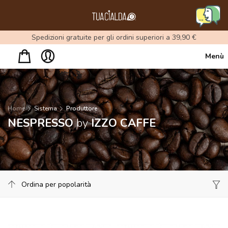
Menu
Spedizioni gratuite per gli ordini superiori a 39,90 €
Menù
Home
Sistema
Produttore
NESPRESSO
by
IZZO CAFFE