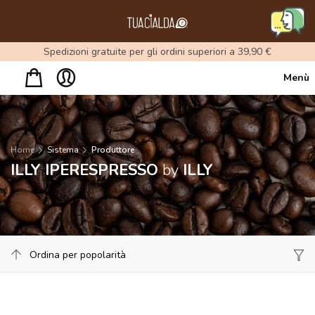
Menu
Spedizioni gratuite per gli ordini superiori a 39,90 €
Menù
Home
Sistema
Produttore
ILLY IPERESPRESSO
by
ILLY