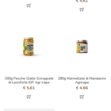
€
5,61
300g Pesche Gialle Sciroppate
280g Marmellata di Mandarino
di Leonforte IGP Agr irape
Agrirape
€
5,61
€
4,66