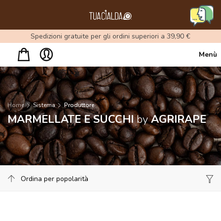
Menu
Spedizioni gratuite per gli ordini superiori a 39,90 €
Menù
Home
Sistema
Produttore
MARMELLATE E SUCCHI
by
AGRIRAPE