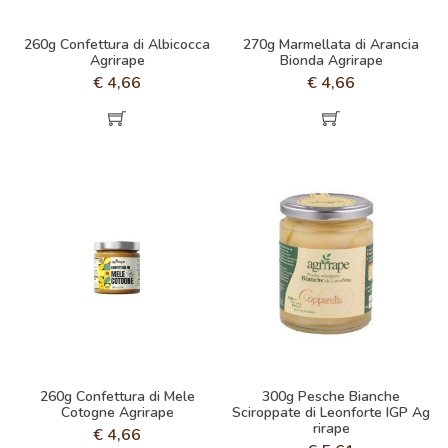
260g Confettura di Albicocca
270g Marmellata di Arancia
Agrirape
Bionda Agrirape
€
4,66
€
4,66
260g Confettura di Mele
300g Pesche Bianche
Cotogne Agrirape
Sciroppate di Leonforte IGP Ag
rirape
€
4,66